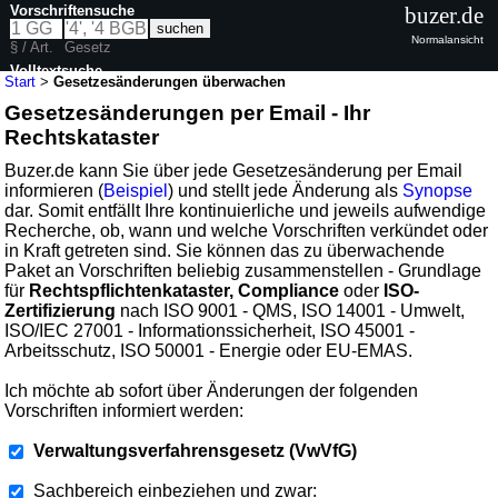
Vorschriftensuche
buzer.de
Normalansicht
§ / Art.
Gesetz
Volltextsuche
Start
>
Gesetzesänderungen überwachen
Gesetzesänderungen per Email - Ihr
Rechtskataster
Buzer.de kann Sie über jede Gesetzesänderung per Email
informieren (
Beispiel
) und stellt jede Änderung als
Synopse
dar. Somit entfällt Ihre kontinuierliche und jeweils aufwendige
Recherche, ob, wann und welche Vorschriften verkündet oder
in Kraft getreten sind. Sie können das zu überwachende
Paket an Vorschriften beliebig zusammenstellen - Grundlage
für
Rechtspflichtenkataster, Compliance
oder
ISO-
Zertifizierung
nach ISO 9001 - QMS, ISO 14001 - Umwelt,
ISO/IEC 27001 - Informationssicherheit, ISO 45001 -
Arbeitsschutz, ISO 50001 - Energie oder EU-EMAS.
Ich möchte ab sofort über Änderungen der folgenden
Vorschriften informiert werden:
Verwaltungsverfahrensgesetz (VwVfG)
Sachbereich einbeziehen und zwar: