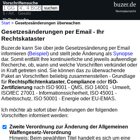
Vorschriftensuche
buzer.de
Normalansicht
§ / Art.
Gesetz
Volltextsuche
Start
>
Gesetzesänderungen überwachen
Gesetzesänderungen per Email - Ihr
Rechtskataster
Buzer.de kann Sie über jede Gesetzesänderung per Email
informieren (
Beispiel
) und stellt jede Änderung als
Synopse
dar. Somit entfällt Ihre kontinuierliche und jeweils aufwendige
Recherche, ob, wann und welche Vorschriften verkündet oder
in Kraft getreten sind. Sie können das zu überwachende
Paket an Vorschriften beliebig zusammenstellen - Grundlage
für
Rechtspflichtenkataster, Compliance
oder
ISO-
Zertifizierung
nach ISO 9001 - QMS, ISO 14001 - Umwelt,
ISO/IEC 27001 - Informationssicherheit, ISO 45001 -
Arbeitsschutz, ISO 50001 - Energie oder EU-EMAS.
Ich möchte ab sofort über Änderungen der folgenden
Vorschriften informiert werden:
Zweite Verordnung zur Änderung der Allgemeinen
Waffengesetz-Verordnung
Hinweis: Beim gewählten Titel handelt es sich um eine