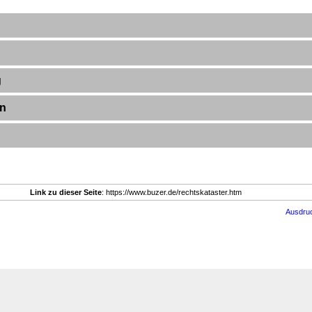
g
en
Link zu dieser Seite
: https://www.buzer.de/rechtskataster.htm
Ausdru