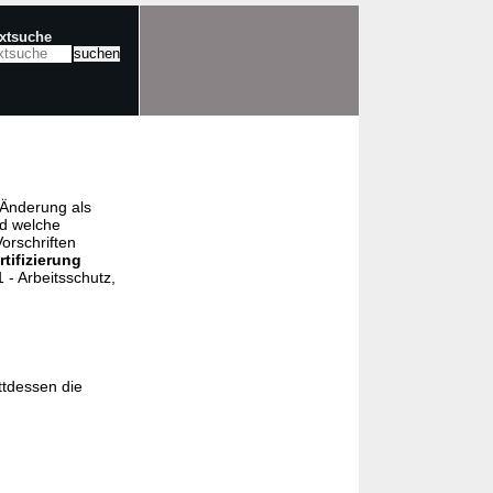
extsuche
e Änderung als
nd welche
orschriften
rtifizierung
- Arbeitsschutz,
ttdessen die