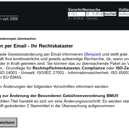
Vorschriftensuche
Vollt
§ / Artikel
Gesetz
n seit 2006
änderungen überwachen
 per Email - Ihr Rechtskataster
jede Gesetzesänderung per Email informieren (
Beispiel
) und stellt jed
ällt Ihre kontinuierliche und jeweils aufwendige Recherche, ob, wann u
der in Kraft getreten sind. Sie können das zu überwachende Paket an V
n - Grundlage für
Rechtspflichtenkataster, Compliance
oder
ISO-Ze
O 14001 - Umwelt, ISO/IEC 27001 - Informationssicherheit, ISO 45001 
er EU-EMAS.
er Änderungen der folgenden Vorschriften informiert werden:
g zur Änderung der Besonderen Gebührenverordnung BMUV
lten Titel handelt es sich um eine Änderungsvorschrift. Es werden sta
rift geänderten 2 Stammtitel in die Überwachung aufgenommen.