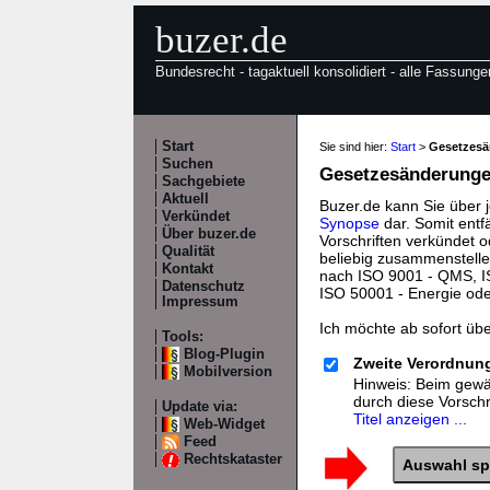
buzer.de
Bundesrecht - tagaktuell konsolidiert - alle Fassunge
Start
Sie sind hier:
Start
>
Gesetzes
Suchen
Gesetzesänderungen
Sachgebiete
Aktuell
Buzer.de kann Sie über 
Verkündet
Synopse
dar. Somit entf
Über buzer.de
Vorschriften verkündet o
Qualität
beliebig zusammenstelle
Kontakt
nach ISO 9001 - QMS, IS
Datenschutz
ISO 50001 - Energie od
Impressum
Ich möchte ab sofort üb
Tools:
Blog-Plugin
Zweite Verordnun
Mobilversion
Hinweis: Beim gewäh
durch diese Vorsch
Update via:
Titel anzeigen ...
Web-Widget
Feed
Rechtskataster