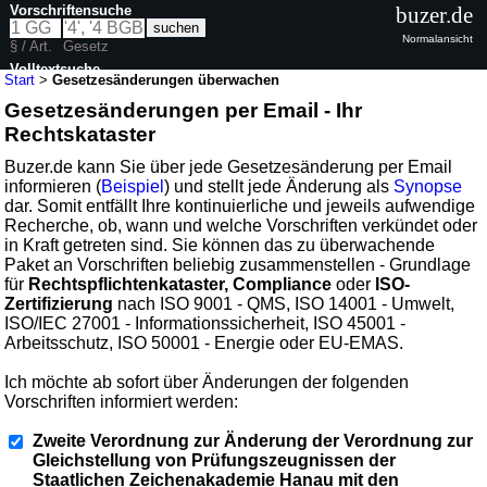
Vorschriftensuche
buzer.de
Normalansicht
§ / Art.
Gesetz
Volltextsuche
Start
>
Gesetzesänderungen überwachen
Gesetzesänderungen per Email - Ihr
Rechtskataster
Buzer.de kann Sie über jede Gesetzesänderung per Email
informieren (
Beispiel
) und stellt jede Änderung als
Synopse
dar. Somit entfällt Ihre kontinuierliche und jeweils aufwendige
Recherche, ob, wann und welche Vorschriften verkündet oder
in Kraft getreten sind. Sie können das zu überwachende
Paket an Vorschriften beliebig zusammenstellen - Grundlage
für
Rechtspflichtenkataster, Compliance
oder
ISO-
Zertifizierung
nach ISO 9001 - QMS, ISO 14001 - Umwelt,
ISO/IEC 27001 - Informationssicherheit, ISO 45001 -
Arbeitsschutz, ISO 50001 - Energie oder EU-EMAS.
Ich möchte ab sofort über Änderungen der folgenden
Vorschriften informiert werden:
Zweite Verordnung zur Änderung der Verordnung zur
Gleichstellung von Prüfungszeugnissen der
Staatlichen Zeichenakademie Hanau mit den