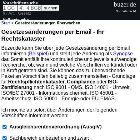
Vorschriftensuche
buzer.de
Normalansicht
§ / Art.
Gesetz
Volltextsuche
Start
>
Gesetzesänderungen überwachen
Gesetzesänderungen per Email - Ihr
Rechtskataster
Buzer.de kann Sie über jede Gesetzesänderung per Email
informieren (
Beispiel
) und stellt jede Änderung als
Synopse
dar. Somit entfällt Ihre kontinuierliche und jeweils aufwendige
Recherche, ob, wann und welche Vorschriften verkündet oder
in Kraft getreten sind. Sie können das zu überwachende
Paket an Vorschriften beliebig zusammenstellen - Grundlage
für
Rechtspflichtenkataster, Compliance
oder
ISO-
Zertifizierung
nach ISO 9001 - QMS, ISO 14001 - Umwelt,
ISO/IEC 27001 - Informationssicherheit, ISO 45001 -
Arbeitsschutz, ISO 50001 - Energie oder EU-EMAS.
Ich möchte ab sofort über Änderungen der folgenden
Vorschriften informiert werden:
Ausgleichsrentenverordnung (AusglV)
Sachbereich einbeziehen und zwar: