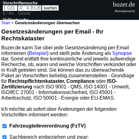
Vorschriftensuche
buzer.de
Normalansicht
§ / Art.
Gesetz
Volltextsuche
Start
>
Gesetzesänderungen überwachen
Gesetzesänderungen per Email - Ihr
Rechtskataster
Buzer.de kann Sie über jede Gesetzesänderung per Email
informieren (
Beispiel
) und stellt jede Änderung als
Synopse
dar. Somit entfällt Ihre kontinuierliche und jeweils aufwendige
Recherche, ob, wann und welche Vorschriften verkündet oder
in Kraft getreten sind. Sie können das zu überwachende
Paket an Vorschriften beliebig zusammenstellen - Grundlage
für
Rechtspflichtenkataster, Compliance
oder
ISO-
Zertifizierung
nach ISO 9001 - QMS, ISO 14001 - Umwelt,
ISO/IEC 27001 - Informationssicherheit, ISO 45001 -
Arbeitsschutz, ISO 50001 - Energie oder EU-EMAS.
Ich möchte ab sofort über Änderungen der folgenden
Vorschriften informiert werden:
Fahrzeugteileverordnung (FzTV)
Sachbereich einbeziehen und zwar: