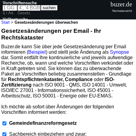
Vorschriftensuche
buzer.de
Normalansicht
§ / Art.
Gesetz
Volltextsuche
Start
>
Gesetzesänderungen überwachen
Gesetzesänderungen per Email - Ihr
Rechtskataster
Buzer.de kann Sie über jede Gesetzesänderung per Email
informieren (
Beispiel
) und stellt jede Änderung als
Synopse
dar. Somit entfällt Ihre kontinuierliche und jeweils aufwendige
Recherche, ob, wann und welche Vorschriften verkündet oder
in Kraft getreten sind. Sie können das zu überwachende
Paket an Vorschriften beliebig zusammenstellen - Grundlage
für
Rechtspflichtenkataster, Compliance
oder
ISO-
Zertifizierung
nach ISO 9001 - QMS, ISO 14001 - Umwelt,
ISO/IEC 27001 - Informationssicherheit, ISO 45001 -
Arbeitsschutz, ISO 50001 - Energie oder EU-EMAS.
Ich möchte ab sofort über Änderungen der folgenden
Vorschriften informiert werden:
Gemeindefinanzreformgesetz
Sachbereich einbeziehen und zwar: