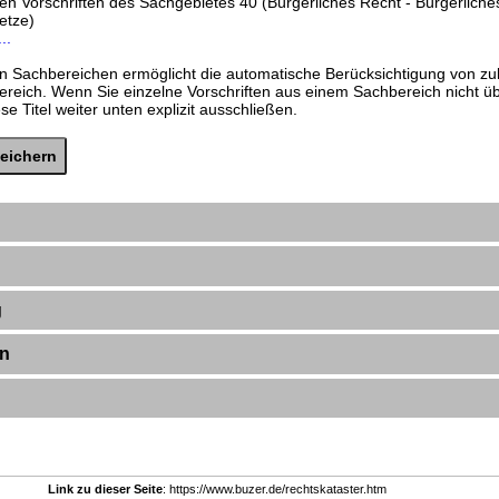
den Vorschriften des Sachgebietes 40 (Bürgerliches Recht - Bürgerlich
etze)
..
n Sachbereichen ermöglicht die automatische Berücksichtigung von zu
ereich. Wenn Sie einzelne Vorschriften aus einem Sachbereich nicht 
e Titel weiter unten explizit ausschließen.
g
en
Link zu dieser Seite
: https://www.buzer.de/rechtskataster.htm