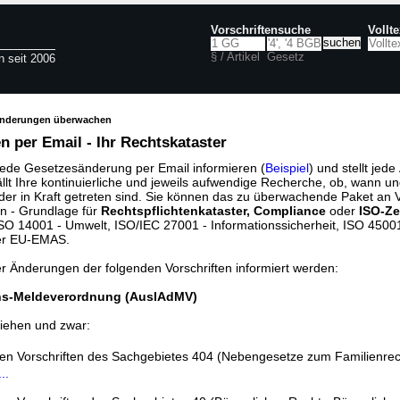
Vorschriftensuche
Vollt
§ / Artikel
Gesetz
n seit 2006
änderungen überwachen
 per Email - Ihr Rechtskataster
jede Gesetzesänderung per Email informieren (
Beispiel
) und stellt jed
ällt Ihre kontinuierliche und jeweils aufwendige Recherche, ob, wann u
der in Kraft getreten sind. Sie können das zu überwachende Paket an V
n - Grundlage für
Rechtspflichtenkataster, Compliance
oder
ISO-Ze
O 14001 - Umwelt, ISO/IEC 27001 - Informationssicherheit, ISO 45001 
er EU-EMAS.
er Änderungen der folgenden Vorschriften informiert werden:
ns-Meldeverordnung (AuslAdMV)
iehen und zwar:
den Vorschriften des Sachgebietes 404 (Nebengesetze zum Familienrec
..