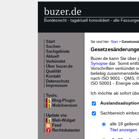
buzer.de
Bundesrecht - tagaktuell konsolidiert - alle Fassunge
Start
Sie sind hier:
Start
>
Gesetzes
Suchen
Gesetzesänderungen
Sachgebiete
Aktuell
Buzer.de kann Sie über 
Verkündet
Synopse
dar. Somit entf
Über buzer.de
Vorschriften verkündet o
Qualität
beliebig zusammenstelle
Kontakt
nach ISO 9001 - QMS, IS
Datenschutz
ISO 50001 - Energie od
Impressum
Ich möchte ab sofort üb
Tools:
Blog-Plugin
Auslandsadoptio
Mobilversion
Sachbereich einbez
Update via:
Web-Widget
alle 18 gelten
Feed
Titel anzeigen .
Rechtskataster