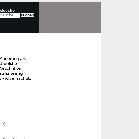
extsuche
e Änderung als
nd welche
orschriften
rtifizierung
- Arbeitsschutz,
ht)