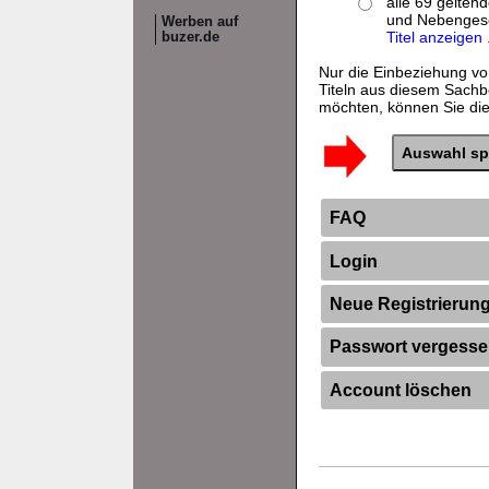
alle 69 gelten
und Nebenges
Werben auf
Titel anzeigen .
buzer.de
Nur die Einbeziehung vo
Titeln aus diesem Sachb
möchten, können Sie dies
FAQ
Login
Neue Registrierun
Passwort vergess
Account löschen