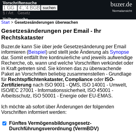
Vorschriftensuche
buzer.de
Normalansicht
§ / Art.
Gesetz
Volltextsuche
Start
>
Gesetzesänderungen überwachen
Gesetzesänderungen per Email - Ihr
Rechtskataster
Buzer.de kann Sie über jede Gesetzesänderung per Email
informieren (
Beispiel
) und stellt jede Änderung als
Synopse
dar. Somit entfällt Ihre kontinuierliche und jeweils aufwendige
Recherche, ob, wann und welche Vorschriften verkündet oder
in Kraft getreten sind. Sie können das zu überwachende
Paket an Vorschriften beliebig zusammenstellen - Grundlage
für
Rechtspflichtenkataster, Compliance
oder
ISO-
Zertifizierung
nach ISO 9001 - QMS, ISO 14001 - Umwelt,
ISO/IEC 27001 - Informationssicherheit, ISO 45001 -
Arbeitsschutz, ISO 50001 - Energie oder EU-EMAS.
Ich möchte ab sofort über Änderungen der folgenden
Vorschriften informiert werden:
Fünftes Vermögensbildungsgesetz-
Durchführungsverordnung (VermBDV)