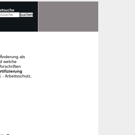
extsuche
e Änderung als
nd welche
orschriften
rtifizierung
- Arbeitsschutz,