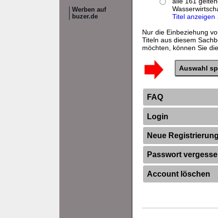
alle 161 gelte
Wasserwirtscha
Werben auf
Titel anzeigen .
buzer.de
Nur die Einbeziehung vo
Titeln aus diesem Sachb
möchten, können Sie dies
FAQ
Login
Neue Registrierun
Passwort vergess
Account löschen