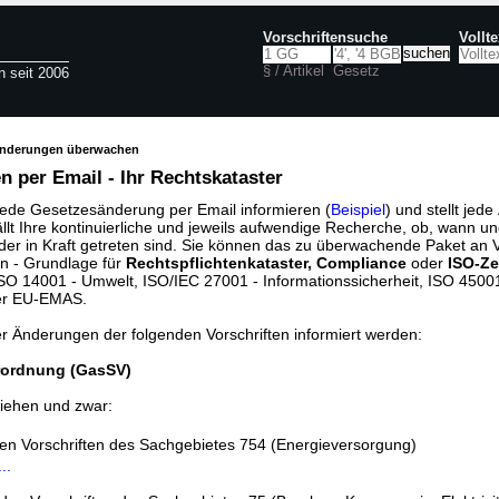
Vorschriftensuche
Vollt
§ / Artikel
Gesetz
n seit 2006
änderungen überwachen
 per Email - Ihr Rechtskataster
jede Gesetzesänderung per Email informieren (
Beispiel
) und stellt jed
ällt Ihre kontinuierliche und jeweils aufwendige Recherche, ob, wann u
der in Kraft getreten sind. Sie können das zu überwachende Paket an V
n - Grundlage für
Rechtspflichtenkataster, Compliance
oder
ISO-Ze
O 14001 - Umwelt, ISO/IEC 27001 - Informationssicherheit, ISO 45001 
er EU-EMAS.
er Änderungen der folgenden Vorschriften informiert werden:
rordnung (GasSV)
iehen und zwar:
den Vorschriften des Sachgebietes 754 (Energieversorgung)
..