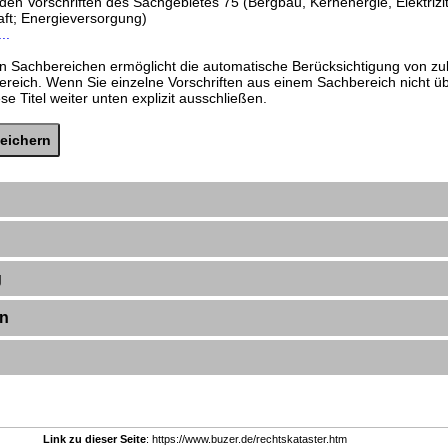
nden Vorschriften des Sachgebietes 75 (Bergbau, Kernenergie, Elektrizit
ft; Energieversorgung)
..
n Sachbereichen ermöglicht die automatische Berücksichtigung von zu
ereich. Wenn Sie einzelne Vorschriften aus einem Sachbereich nicht 
e Titel weiter unten explizit ausschließen.
g
en
Link zu dieser Seite
: https://www.buzer.de/rechtskataster.htm