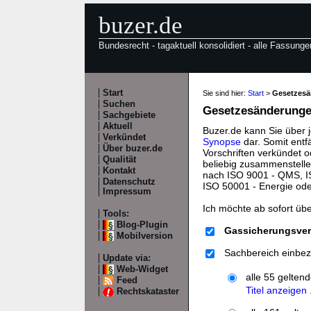
buzer.de
Bundesrecht - tagaktuell konsolidiert - alle Fassunge
Start
Sie sind hier:
Start
>
Gesetzes
Suchen
Gesetzesänderungen
Sachgebiete
Aktuell
Buzer.de kann Sie über 
Verkündet
Synopse
dar. Somit entf
Über buzer.de
Vorschriften verkündet o
Qualität
beliebig zusammenstelle
Kontakt
nach ISO 9001 - QMS, IS
Datenschutz
ISO 50001 - Energie od
Impressum
Ich möchte ab sofort üb
Tools:
Blog-Plugin
Gassicherungsve
Mobilversion
Sachbereich einbez
Update via:
Web-Widget
alle 55 gelten
Feed
Titel anzeigen .
Rechtskataster