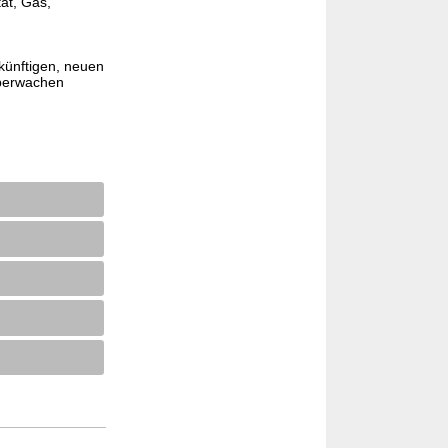
ät, Gas,
künftigen, neuen
überwachen