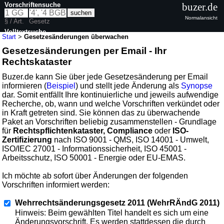
Vorschriftensuche
buzer.de
Normalansicht
§ / Art.
Gesetz
Volltextsuche
Start
>
Gesetzesänderungen überwachen
Gesetzesänderungen per Email - Ihr
Rechtskataster
Buzer.de kann Sie über jede Gesetzesänderung per Email
informieren (
Beispiel
) und stellt jede Änderung als
Synopse
dar. Somit entfällt Ihre kontinuierliche und jeweils aufwendige
Recherche, ob, wann und welche Vorschriften verkündet oder
in Kraft getreten sind. Sie können das zu überwachende
Paket an Vorschriften beliebig zusammenstellen - Grundlage
für
Rechtspflichtenkataster, Compliance
oder
ISO-
Zertifizierung
nach ISO 9001 - QMS, ISO 14001 - Umwelt,
ISO/IEC 27001 - Informationssicherheit, ISO 45001 -
Arbeitsschutz, ISO 50001 - Energie oder EU-EMAS.
Ich möchte ab sofort über Änderungen der folgenden
Vorschriften informiert werden:
Wehrrechtsänderungsgesetz 2011 (WehrRÄndG 2011)
Hinweis: Beim gewählten Titel handelt es sich um eine
Änderungsvorschrift. Es werden stattdessen die durch