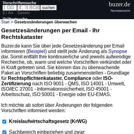
Vorschriftensuche
buzer.de
Normalansicht
§ / Art.
Gesetz
Volltextsuche
Start
>
Gesetzesänderungen überwachen
Gesetzesänderungen per Email - Ihr
Rechtskataster
Buzer.de kann Sie über jede Gesetzesänderung per Email
informieren (
Beispiel
) und stellt jede Änderung als
Synopse
dar. Somit entfällt Ihre kontinuierliche und jeweils aufwendige
Recherche, ob, wann und welche Vorschriften verkündet oder
in Kraft getreten sind. Sie können das zu überwachende
Paket an Vorschriften beliebig zusammenstellen - Grundlage
für
Rechtspflichtenkataster, Compliance
oder
ISO-
Zertifizierung
nach ISO 9001 - QMS, ISO 14001 - Umwelt,
ISO/IEC 27001 - Informationssicherheit, ISO 45001 -
Arbeitsschutz, ISO 50001 - Energie oder EU-EMAS.
Ich möchte ab sofort über Änderungen der folgenden
Vorschriften informiert werden:
Kreislaufwirtschaftsgesetz (KrWG)
Sachbereich einbeziehen und zwar: