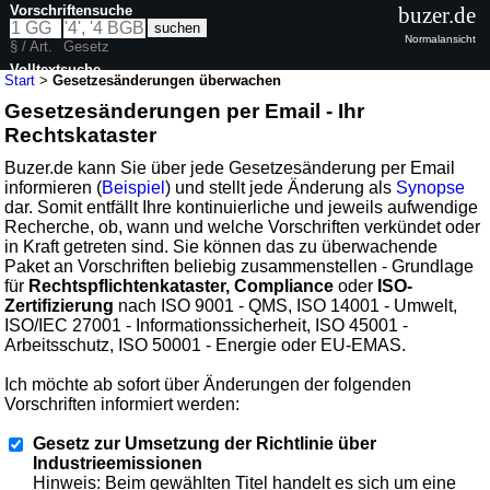
Vorschriftensuche
buzer.de
Normalansicht
§ / Art.
Gesetz
Volltextsuche
Start
>
Gesetzesänderungen überwachen
Gesetzesänderungen per Email - Ihr
Rechtskataster
Buzer.de kann Sie über jede Gesetzesänderung per Email
informieren (
Beispiel
) und stellt jede Änderung als
Synopse
dar. Somit entfällt Ihre kontinuierliche und jeweils aufwendige
Recherche, ob, wann und welche Vorschriften verkündet oder
in Kraft getreten sind. Sie können das zu überwachende
Paket an Vorschriften beliebig zusammenstellen - Grundlage
für
Rechtspflichtenkataster, Compliance
oder
ISO-
Zertifizierung
nach ISO 9001 - QMS, ISO 14001 - Umwelt,
ISO/IEC 27001 - Informationssicherheit, ISO 45001 -
Arbeitsschutz, ISO 50001 - Energie oder EU-EMAS.
Ich möchte ab sofort über Änderungen der folgenden
Vorschriften informiert werden:
Gesetz zur Umsetzung der Richtlinie über
Industrieemissionen
Hinweis: Beim gewählten Titel handelt es sich um eine