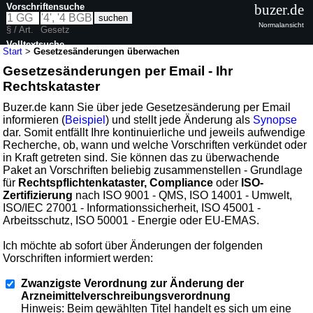
Vorschriftensuche
buzer.de
Normalansicht
§ / Art.
Gesetz
Volltextsuche
Start
>
Gesetzesänderungen überwachen
Gesetzesänderungen per Email - Ihr
Rechtskataster
Buzer.de kann Sie über jede Gesetzesänderung per Email
informieren (
Beispiel
) und stellt jede Änderung als
Synopse
dar. Somit entfällt Ihre kontinuierliche und jeweils aufwendige
Recherche, ob, wann und welche Vorschriften verkündet oder
in Kraft getreten sind. Sie können das zu überwachende
Paket an Vorschriften beliebig zusammenstellen - Grundlage
für
Rechtspflichtenkataster, Compliance
oder
ISO-
Zertifizierung
nach ISO 9001 - QMS, ISO 14001 - Umwelt,
ISO/IEC 27001 - Informationssicherheit, ISO 45001 -
Arbeitsschutz, ISO 50001 - Energie oder EU-EMAS.
Ich möchte ab sofort über Änderungen der folgenden
Vorschriften informiert werden:
Zwanzigste Verordnung zur Änderung der
Arzneimittelverschreibungsverordnung
Hinweis: Beim gewählten Titel handelt es sich um eine