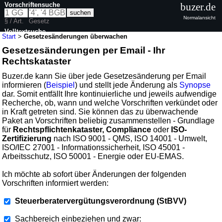
Vorschriftensuche
buzer.de
Normalansicht
§ / Art.
Gesetz
Volltextsuche
Start
>
Gesetzesänderungen überwachen
Gesetzesänderungen per Email - Ihr
Rechtskataster
Buzer.de kann Sie über jede Gesetzesänderung per Email
informieren (
Beispiel
) und stellt jede Änderung als
Synopse
dar. Somit entfällt Ihre kontinuierliche und jeweils aufwendige
Recherche, ob, wann und welche Vorschriften verkündet oder
in Kraft getreten sind. Sie können das zu überwachende
Paket an Vorschriften beliebig zusammenstellen - Grundlage
für
Rechtspflichtenkataster, Compliance
oder
ISO-
Zertifizierung
nach ISO 9001 - QMS, ISO 14001 - Umwelt,
ISO/IEC 27001 - Informationssicherheit, ISO 45001 -
Arbeitsschutz, ISO 50001 - Energie oder EU-EMAS.
Ich möchte ab sofort über Änderungen der folgenden
Vorschriften informiert werden:
Steuerberatervergütungsverordnung (StBVV)
Sachbereich einbeziehen und zwar: