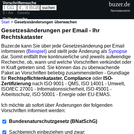
Vorschriftensuche
buzer.de
Normalansicht
§ / Art.
Gesetz
Volltextsuche
Start
>
Gesetzesänderungen überwachen
Gesetzesänderungen per Email - Ihr
Rechtskataster
Buzer.de kann Sie über jede Gesetzesänderung per Email
informieren (
Beispiel
) und stellt jede Änderung als
Synopse
dar. Somit entfällt Ihre kontinuierliche und jeweils aufwendige
Recherche, ob, wann und welche Vorschriften verkündet oder
in Kraft getreten sind. Sie können das zu überwachende
Paket an Vorschriften beliebig zusammenstellen - Grundlage
für
Rechtspflichtenkataster, Compliance
oder
ISO-
Zertifizierung
nach ISO 9001 - QMS, ISO 14001 - Umwelt,
ISO/IEC 27001 - Informationssicherheit, ISO 45001 -
Arbeitsschutz, ISO 50001 - Energie oder EU-EMAS.
Ich möchte ab sofort über Änderungen der folgenden
Vorschriften informiert werden:
Bundesnaturschutzgesetz (BNatSchG)
Sachbereich einbeziehen und zwar: