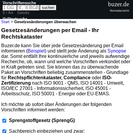
Vorschriftensuche
buzer.de
Normalansicht
§ / Art.
Gesetz
Volltextsuche
Start
>
Gesetzesänderungen überwachen
Gesetzesänderungen per Email - Ihr
Rechtskataster
Buzer.de kann Sie über jede Gesetzesänderung per Email
informieren (
Beispiel
) und stellt jede Änderung als
Synopse
dar. Somit entfällt Ihre kontinuierliche und jeweils aufwendige
Recherche, ob, wann und welche Vorschriften verkündet oder
in Kraft getreten sind. Sie können das zu überwachende
Paket an Vorschriften beliebig zusammenstellen - Grundlage
für
Rechtspflichtenkataster, Compliance
oder
ISO-
Zertifizierung
nach ISO 9001 - QMS, ISO 14001 - Umwelt,
ISO/IEC 27001 - Informationssicherheit, ISO 45001 -
Arbeitsschutz, ISO 50001 - Energie oder EU-EMAS.
Ich möchte ab sofort über Änderungen der folgenden
Vorschriften informiert werden:
Sprengstoffgesetz (SprengG)
Sachbereich einbeziehen und zwar: