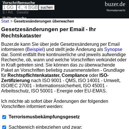
Vorschriftensuche
buzer.de
Normalansicht
§ / Art.
Gesetz
Volltextsuche
Start
>
Gesetzesänderungen überwachen
Gesetzesänderungen per Email - Ihr
Rechtskataster
Buzer.de kann Sie über jede Gesetzesänderung per Email
informieren (
Beispiel
) und stellt jede Änderung als
Synopse
dar. Somit entfällt Ihre kontinuierliche und jeweils aufwendige
Recherche, ob, wann und welche Vorschriften verkündet oder
in Kraft getreten sind. Sie können das zu überwachende
Paket an Vorschriften beliebig zusammenstellen - Grundlage
für
Rechtspflichtenkataster, Compliance
oder
ISO-
Zertifizierung
nach ISO 9001 - QMS, ISO 14001 - Umwelt,
ISO/IEC 27001 - Informationssicherheit, ISO 45001 -
Arbeitsschutz, ISO 50001 - Energie oder EU-EMAS.
Ich möchte ab sofort über Änderungen der folgenden
Vorschriften informiert werden:
Terrorismusbekämpfungsgesetz
Sachbereich einbeziehen und zwar: