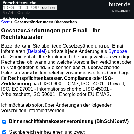
Vorschriftensuche
buzer.de
Normalansicht
§ / Art.
Gesetz
Volltextsuche
Start
>
Gesetzesänderungen überwachen
Gesetzesänderungen per Email - Ihr
Rechtskataster
Buzer.de kann Sie über jede Gesetzesänderung per Email
informieren (
Beispiel
) und stellt jede Änderung als
Synopse
dar. Somit entfällt Ihre kontinuierliche und jeweils aufwendige
Recherche, ob, wann und welche Vorschriften verkündet oder
in Kraft getreten sind. Sie können das zu überwachende
Paket an Vorschriften beliebig zusammenstellen - Grundlage
für
Rechtspflichtenkataster, Compliance
oder
ISO-
Zertifizierung
nach ISO 9001 - QMS, ISO 14001 - Umwelt,
ISO/IEC 27001 - Informationssicherheit, ISO 45001 -
Arbeitsschutz, ISO 50001 - Energie oder EU-EMAS.
Ich möchte ab sofort über Änderungen der folgenden
Vorschriften informiert werden:
Binnenschifffahrtskostenverordnung (BinSchKostV)
Sachbereich einbeziehen und zwar: