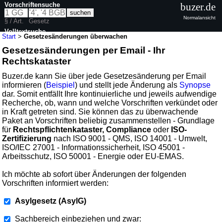
Vorschriftensuche
buzer.de
Normalansicht
§ / Art.
Gesetz
Volltextsuche
Start
>
Gesetzesänderungen überwachen
Gesetzesänderungen per Email - Ihr
Rechtskataster
Buzer.de kann Sie über jede Gesetzesänderung per Email
informieren (
Beispiel
) und stellt jede Änderung als
Synopse
dar. Somit entfällt Ihre kontinuierliche und jeweils aufwendige
Recherche, ob, wann und welche Vorschriften verkündet oder
in Kraft getreten sind. Sie können das zu überwachende
Paket an Vorschriften beliebig zusammenstellen - Grundlage
für
Rechtspflichtenkataster, Compliance
oder
ISO-
Zertifizierung
nach ISO 9001 - QMS, ISO 14001 - Umwelt,
ISO/IEC 27001 - Informationssicherheit, ISO 45001 -
Arbeitsschutz, ISO 50001 - Energie oder EU-EMAS.
Ich möchte ab sofort über Änderungen der folgenden
Vorschriften informiert werden:
Asylgesetz (AsylG)
Sachbereich einbeziehen und zwar: