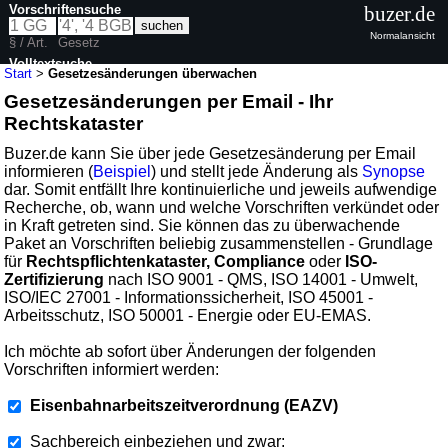
Vorschriftensuche
buzer.de
Normalansicht
§ / Art.
Gesetz
Volltextsuche
Start
>
Gesetzesänderungen überwachen
Gesetzesänderungen per Email - Ihr
Rechtskataster
Buzer.de kann Sie über jede Gesetzesänderung per Email
informieren (
Beispiel
) und stellt jede Änderung als
Synopse
dar. Somit entfällt Ihre kontinuierliche und jeweils aufwendige
Recherche, ob, wann und welche Vorschriften verkündet oder
in Kraft getreten sind. Sie können das zu überwachende
Paket an Vorschriften beliebig zusammenstellen - Grundlage
für
Rechtspflichtenkataster, Compliance
oder
ISO-
Zertifizierung
nach ISO 9001 - QMS, ISO 14001 - Umwelt,
ISO/IEC 27001 - Informationssicherheit, ISO 45001 -
Arbeitsschutz, ISO 50001 - Energie oder EU-EMAS.
Ich möchte ab sofort über Änderungen der folgenden
Vorschriften informiert werden:
Eisenbahnarbeitszeitverordnung (EAZV)
Sachbereich einbeziehen und zwar: