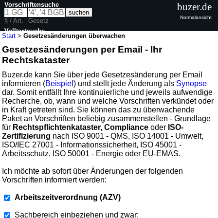
Vorschriftensuche
buzer.de
Normalansicht
§ / Art.
Gesetz
Volltextsuche
Start
>
Gesetzesänderungen überwachen
Gesetzesänderungen per Email - Ihr
Rechtskataster
Buzer.de kann Sie über jede Gesetzesänderung per Email
informieren (
Beispiel
) und stellt jede Änderung als
Synopse
dar. Somit entfällt Ihre kontinuierliche und jeweils aufwendige
Recherche, ob, wann und welche Vorschriften verkündet oder
in Kraft getreten sind. Sie können das zu überwachende
Paket an Vorschriften beliebig zusammenstellen - Grundlage
für
Rechtspflichtenkataster, Compliance
oder
ISO-
Zertifizierung
nach ISO 9001 - QMS, ISO 14001 - Umwelt,
ISO/IEC 27001 - Informationssicherheit, ISO 45001 -
Arbeitsschutz, ISO 50001 - Energie oder EU-EMAS.
Ich möchte ab sofort über Änderungen der folgenden
Vorschriften informiert werden:
Arbeitszeitverordnung (AZV)
Sachbereich einbeziehen und zwar: