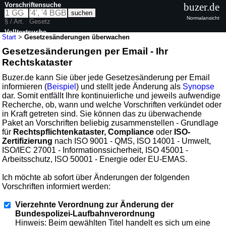
Vorschriftensuche
buzer.de
Normalansicht
§ / Art.
Gesetz
Volltextsuche
Start
>
Gesetzesänderungen überwachen
Gesetzesänderungen per Email - Ihr
Rechtskataster
Buzer.de kann Sie über jede Gesetzesänderung per Email
informieren (
Beispiel
) und stellt jede Änderung als
Synopse
dar. Somit entfällt Ihre kontinuierliche und jeweils aufwendige
Recherche, ob, wann und welche Vorschriften verkündet oder
in Kraft getreten sind. Sie können das zu überwachende
Paket an Vorschriften beliebig zusammenstellen - Grundlage
für
Rechtspflichtenkataster, Compliance
oder
ISO-
Zertifizierung
nach ISO 9001 - QMS, ISO 14001 - Umwelt,
ISO/IEC 27001 - Informationssicherheit, ISO 45001 -
Arbeitsschutz, ISO 50001 - Energie oder EU-EMAS.
Ich möchte ab sofort über Änderungen der folgenden
Vorschriften informiert werden:
Vierzehnte Verordnung zur Änderung der
Bundespolizei-Laufbahnverordnung
Hinweis: Beim gewählten Titel handelt es sich um eine