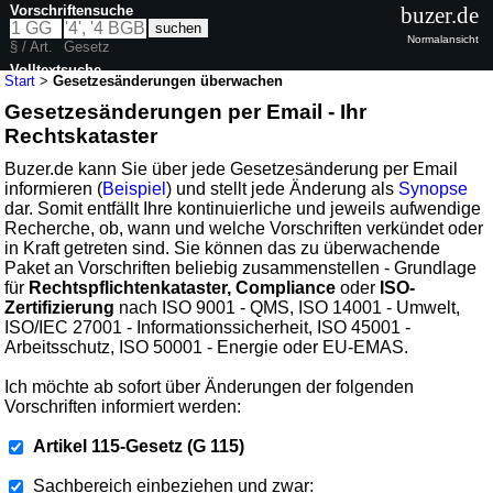
Vorschriftensuche
buzer.de
Normalansicht
§ / Art.
Gesetz
Volltextsuche
Start
>
Gesetzesänderungen überwachen
Gesetzesänderungen per Email - Ihr
Rechtskataster
Buzer.de kann Sie über jede Gesetzesänderung per Email
informieren (
Beispiel
) und stellt jede Änderung als
Synopse
dar. Somit entfällt Ihre kontinuierliche und jeweils aufwendige
Recherche, ob, wann und welche Vorschriften verkündet oder
in Kraft getreten sind. Sie können das zu überwachende
Paket an Vorschriften beliebig zusammenstellen - Grundlage
für
Rechtspflichtenkataster, Compliance
oder
ISO-
Zertifizierung
nach ISO 9001 - QMS, ISO 14001 - Umwelt,
ISO/IEC 27001 - Informationssicherheit, ISO 45001 -
Arbeitsschutz, ISO 50001 - Energie oder EU-EMAS.
Ich möchte ab sofort über Änderungen der folgenden
Vorschriften informiert werden:
Artikel 115-Gesetz (G 115)
Sachbereich einbeziehen und zwar: