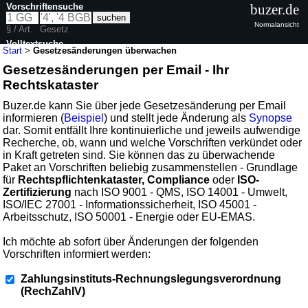
Vorschriftensuche
buzer.de
Normalansicht
§ / Art.
Gesetz
Volltextsuche
Start
>
Gesetzesänderungen überwachen
Gesetzesänderungen per Email - Ihr
Rechtskataster
Buzer.de kann Sie über jede Gesetzesänderung per Email
informieren (
Beispiel
) und stellt jede Änderung als
Synopse
dar. Somit entfällt Ihre kontinuierliche und jeweils aufwendige
Recherche, ob, wann und welche Vorschriften verkündet oder
in Kraft getreten sind. Sie können das zu überwachende
Paket an Vorschriften beliebig zusammenstellen - Grundlage
für
Rechtspflichtenkataster, Compliance
oder
ISO-
Zertifizierung
nach ISO 9001 - QMS, ISO 14001 - Umwelt,
ISO/IEC 27001 - Informationssicherheit, ISO 45001 -
Arbeitsschutz, ISO 50001 - Energie oder EU-EMAS.
Ich möchte ab sofort über Änderungen der folgenden
Vorschriften informiert werden:
Zahlungsinstituts-Rechnungslegungsverordnung
(RechZahlV)