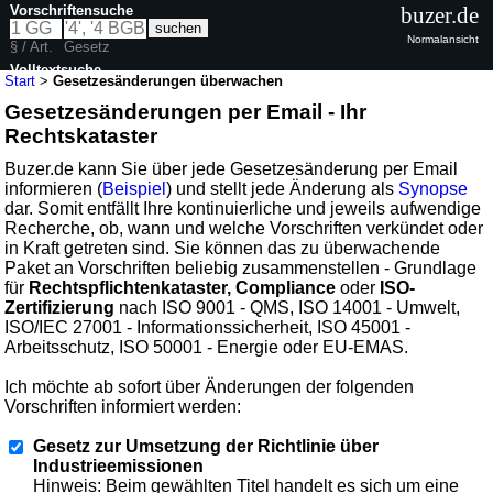
Vorschriftensuche
buzer.de
Normalansicht
§ / Art.
Gesetz
Volltextsuche
Start
>
Gesetzesänderungen überwachen
Gesetzesänderungen per Email - Ihr
Rechtskataster
Buzer.de kann Sie über jede Gesetzesänderung per Email
informieren (
Beispiel
) und stellt jede Änderung als
Synopse
dar. Somit entfällt Ihre kontinuierliche und jeweils aufwendige
Recherche, ob, wann und welche Vorschriften verkündet oder
in Kraft getreten sind. Sie können das zu überwachende
Paket an Vorschriften beliebig zusammenstellen - Grundlage
für
Rechtspflichtenkataster, Compliance
oder
ISO-
Zertifizierung
nach ISO 9001 - QMS, ISO 14001 - Umwelt,
ISO/IEC 27001 - Informationssicherheit, ISO 45001 -
Arbeitsschutz, ISO 50001 - Energie oder EU-EMAS.
Ich möchte ab sofort über Änderungen der folgenden
Vorschriften informiert werden:
Gesetz zur Umsetzung der Richtlinie über
Industrieemissionen
Hinweis: Beim gewählten Titel handelt es sich um eine