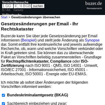
Vorschriftensuche
buzer.de
Normalansicht
§ / Art.
Gesetz
Volltextsuche
Start
>
Gesetzesänderungen überwachen
Gesetzesänderungen per Email - Ihr
Rechtskataster
Buzer.de kann Sie über jede Gesetzesänderung per Email
informieren (
Beispiel
) und stellt jede Änderung als
Synopse
dar. Somit entfällt Ihre kontinuierliche und jeweils aufwendige
Recherche, ob, wann und welche Vorschriften verkündet oder
in Kraft getreten sind. Sie können das zu überwachende
Paket an Vorschriften beliebig zusammenstellen - Grundlage
für
Rechtspflichtenkataster, Compliance
oder
ISO-
Zertifizierung
nach ISO 9001 - QMS, ISO 14001 - Umwelt,
ISO/IEC 27001 - Informationssicherheit, ISO 45001 -
Arbeitsschutz, ISO 50001 - Energie oder EU-EMAS.
Ich möchte ab sofort über Änderungen der folgenden
Vorschriften informiert werden:
Bundeskriminalamtgesetz (BKAG)
Sachbereich einbeziehen und zwar: