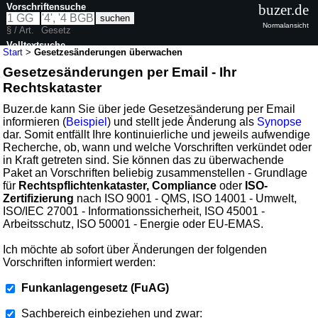
Vorschriftensuche
buzer.de
Normalansicht
§ / Art.
Gesetz
Volltextsuche
Start
>
Gesetzesänderungen überwachen
Gesetzesänderungen per Email - Ihr
Rechtskataster
Buzer.de kann Sie über jede Gesetzesänderung per Email
informieren (
Beispiel
) und stellt jede Änderung als
Synopse
dar. Somit entfällt Ihre kontinuierliche und jeweils aufwendige
Recherche, ob, wann und welche Vorschriften verkündet oder
in Kraft getreten sind. Sie können das zu überwachende
Paket an Vorschriften beliebig zusammenstellen - Grundlage
für
Rechtspflichtenkataster, Compliance
oder
ISO-
Zertifizierung
nach ISO 9001 - QMS, ISO 14001 - Umwelt,
ISO/IEC 27001 - Informationssicherheit, ISO 45001 -
Arbeitsschutz, ISO 50001 - Energie oder EU-EMAS.
Ich möchte ab sofort über Änderungen der folgenden
Vorschriften informiert werden:
Funkanlagengesetz (FuAG)
Sachbereich einbeziehen und zwar: