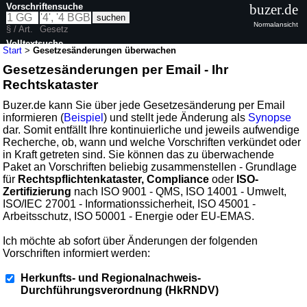
Vorschriftensuche
buzer.de
Normalansicht
§ / Art.
Gesetz
Volltextsuche
Start
>
Gesetzesänderungen überwachen
Gesetzesänderungen per Email - Ihr
Rechtskataster
Buzer.de kann Sie über jede Gesetzesänderung per Email
informieren (
Beispiel
) und stellt jede Änderung als
Synopse
dar. Somit entfällt Ihre kontinuierliche und jeweils aufwendige
Recherche, ob, wann und welche Vorschriften verkündet oder
in Kraft getreten sind. Sie können das zu überwachende
Paket an Vorschriften beliebig zusammenstellen - Grundlage
für
Rechtspflichtenkataster, Compliance
oder
ISO-
Zertifizierung
nach ISO 9001 - QMS, ISO 14001 - Umwelt,
ISO/IEC 27001 - Informationssicherheit, ISO 45001 -
Arbeitsschutz, ISO 50001 - Energie oder EU-EMAS.
Ich möchte ab sofort über Änderungen der folgenden
Vorschriften informiert werden:
Herkunfts- und Regionalnachweis-
Durchführungsverordnung (HkRNDV)