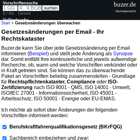
Vorschriftensuche
buzer.de
Normalansicht
§ / Art.
Gesetz
Volltextsuche
Start
>
Gesetzesänderungen überwachen
Gesetzesänderungen per Email - Ihr
Rechtskataster
Buzer.de kann Sie über jede Gesetzesänderung per Email
informieren (
Beispiel
) und stellt jede Änderung als
Synopse
dar. Somit entfällt Ihre kontinuierliche und jeweils aufwendige
Recherche, ob, wann und welche Vorschriften verkündet oder
in Kraft getreten sind. Sie können das zu überwachende
Paket an Vorschriften beliebig zusammenstellen - Grundlage
für
Rechtspflichtenkataster, Compliance
oder
ISO-
Zertifizierung
nach ISO 9001 - QMS, ISO 14001 - Umwelt,
ISO/IEC 27001 - Informationssicherheit, ISO 45001 -
Arbeitsschutz, ISO 50001 - Energie oder EU-EMAS.
Ich möchte ab sofort über Änderungen der folgenden
Vorschriften informiert werden:
Berufskraftfahrerqualifikationsgesetz (BKrFQG)
Sachbereich einbeziehen und zwar: