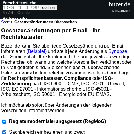
Vorschriftensuche
buzer.de
Normalansicht
§ / Art.
Gesetz
Volltextsuche
Start
>
Gesetzesänderungen überwachen
Gesetzesänderungen per Email - Ihr
Rechtskataster
Buzer.de kann Sie über jede Gesetzesänderung per Email
informieren (
Beispiel
) und stellt jede Änderung als
Synopse
dar. Somit entfällt Ihre kontinuierliche und jeweils aufwendige
Recherche, ob, wann und welche Vorschriften verkündet oder
in Kraft getreten sind. Sie können das zu überwachende
Paket an Vorschriften beliebig zusammenstellen - Grundlage
für
Rechtspflichtenkataster, Compliance
oder
ISO-
Zertifizierung
nach ISO 9001 - QMS, ISO 14001 - Umwelt,
ISO/IEC 27001 - Informationssicherheit, ISO 45001 -
Arbeitsschutz, ISO 50001 - Energie oder EU-EMAS.
Ich möchte ab sofort über Änderungen der folgenden
Vorschriften informiert werden:
Registermodernisierungsgesetz (RegMoG)
Sachbereich einbeziehen und zwar: