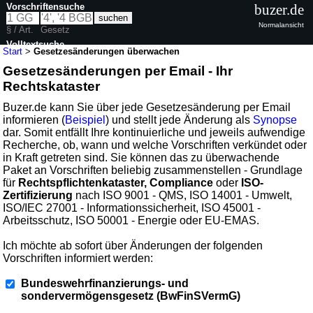
Vorschriftensuche
buzer.de
Normalansicht
§ / Art.
Gesetz
Volltextsuche
Start
>
Gesetzesänderungen überwachen
Gesetzesänderungen per Email - Ihr
Rechtskataster
Buzer.de kann Sie über jede Gesetzesänderung per Email
informieren (
Beispiel
) und stellt jede Änderung als
Synopse
dar. Somit entfällt Ihre kontinuierliche und jeweils aufwendige
Recherche, ob, wann und welche Vorschriften verkündet oder
in Kraft getreten sind. Sie können das zu überwachende
Paket an Vorschriften beliebig zusammenstellen - Grundlage
für
Rechtspflichtenkataster, Compliance
oder
ISO-
Zertifizierung
nach ISO 9001 - QMS, ISO 14001 - Umwelt,
ISO/IEC 27001 - Informationssicherheit, ISO 45001 -
Arbeitsschutz, ISO 50001 - Energie oder EU-EMAS.
Ich möchte ab sofort über Änderungen der folgenden
Vorschriften informiert werden:
Bundeswehrfinanzierungs- und
sondervermögensgesetz (BwFinSVermG)