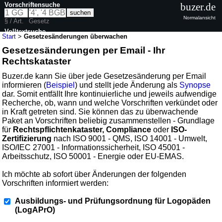
Vorschriftensuche
buzer.de
Normalansicht
§ / Art.
Gesetz
Volltextsuche
Start
>
Gesetzesänderungen überwachen
Gesetzesänderungen per Email - Ihr
Rechtskataster
Buzer.de kann Sie über jede Gesetzesänderung per Email
informieren (
Beispiel
) und stellt jede Änderung als
Synopse
dar. Somit entfällt Ihre kontinuierliche und jeweils aufwendige
Recherche, ob, wann und welche Vorschriften verkündet oder
in Kraft getreten sind. Sie können das zu überwachende
Paket an Vorschriften beliebig zusammenstellen - Grundlage
für
Rechtspflichtenkataster, Compliance
oder
ISO-
Zertifizierung
nach ISO 9001 - QMS, ISO 14001 - Umwelt,
ISO/IEC 27001 - Informationssicherheit, ISO 45001 -
Arbeitsschutz, ISO 50001 - Energie oder EU-EMAS.
Ich möchte ab sofort über Änderungen der folgenden
Vorschriften informiert werden:
Ausbildungs- und Prüfungsordnung für Logopäden
(LogAPrO)