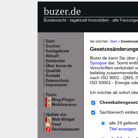
buzer.de
Bundesrecht - tagaktuell konsolidiert - alle Fassunge
Start
Sie sind hier:
Start
>
Gesetzes
Suchen
Gesetzesänderungen
Sachgebiete
Aktuell
Buzer.de kann Sie über 
Verkündet
Synopse
dar. Somit entf
Über buzer.de
Vorschriften verkündet o
Qualität
beliebig zusammenstelle
Kontakt
nach ISO 9001 - QMS, IS
Datenschutz
ISO 50001 - Energie od
Impressum
Ich möchte ab sofort üb
Tools:
Blog-Plugin
Chemikaliengeset
Mobilversion
Sachbereich einbez
Update via:
Web-Widget
alle 29 gelten
Feed
Titel anzeigen .
Rechtskataster