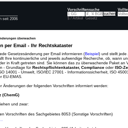
Vorschriftensuche
Vollt
§ / Artikel
Gesetz
n seit 2006
änderungen überwachen
 per Email - Ihr Rechtskataster
jede Gesetzesänderung per Email informieren (
Beispiel
) und stellt jed
ällt Ihre kontinuierliche und jeweils aufwendige Recherche, ob, wann u
der in Kraft getreten sind. Sie können das zu überwachende Paket an V
n - Grundlage für
Rechtspflichtenkataster, Compliance
oder
ISO-Ze
O 14001 - Umwelt, ISO/IEC 27001 - Informationssicherheit, ISO 45001 
er EU-EMAS.
er Änderungen der folgenden Vorschriften informiert werden:
z (ChemG)
iehen und zwar:
den Vorschriften des Sachgebietes 8053 (Sonstige Vorschriften)
..