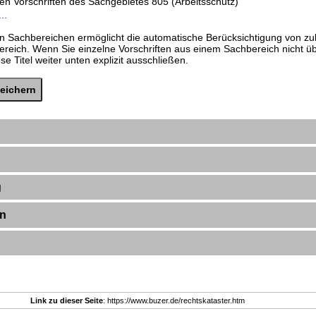
den Vorschriften des Sachgebietes 805 (Arbeitsschutz)
..
n Sachbereichen ermöglicht die automatische Berücksichtigung von zu
ereich. Wenn Sie einzelne Vorschriften aus einem Sachbereich nicht 
e Titel weiter unten explizit ausschließen.
g
en
Link zu dieser Seite
: https://www.buzer.de/rechtskataster.htm