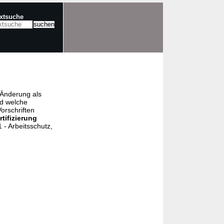
extsuche
e Änderung als
nd welche
orschriften
rtifizierung
- Arbeitsschutz,