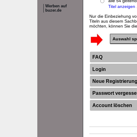
alle 54 gelten
Werben auf
Titel anzeigen .
buzer.de
Nur die Einbeziehung vo
Titeln aus diesem Sachb
möchten, können Sie dies
FAQ
Login
Neue Registrierun
Passwort vergess
Account löschen