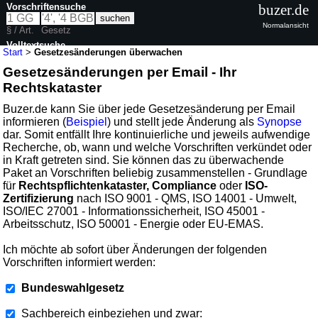
Vorschriftensuche
buzer.de
Normalansicht
§ / Art.
Gesetz
Volltextsuche
Start
>
Gesetzesänderungen überwachen
Gesetzesänderungen per Email - Ihr
Rechtskataster
Buzer.de kann Sie über jede Gesetzesänderung per Email
informieren (
Beispiel
) und stellt jede Änderung als
Synopse
dar. Somit entfällt Ihre kontinuierliche und jeweils aufwendige
Recherche, ob, wann und welche Vorschriften verkündet oder
in Kraft getreten sind. Sie können das zu überwachende
Paket an Vorschriften beliebig zusammenstellen - Grundlage
für
Rechtspflichtenkataster, Compliance
oder
ISO-
Zertifizierung
nach ISO 9001 - QMS, ISO 14001 - Umwelt,
ISO/IEC 27001 - Informationssicherheit, ISO 45001 -
Arbeitsschutz, ISO 50001 - Energie oder EU-EMAS.
Ich möchte ab sofort über Änderungen der folgenden
Vorschriften informiert werden:
Bundeswahlgesetz
Sachbereich einbeziehen und zwar: