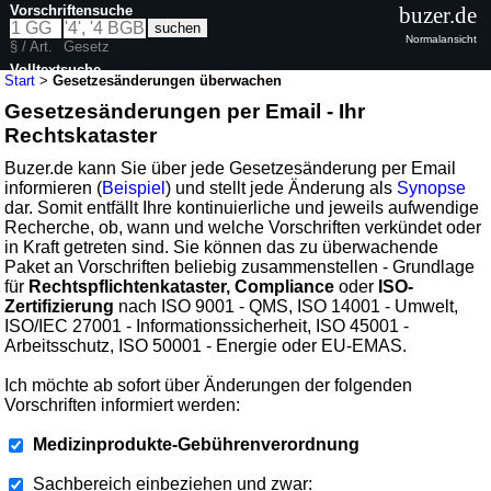
Vorschriftensuche
buzer.de
Normalansicht
§ / Art.
Gesetz
Volltextsuche
Start
>
Gesetzesänderungen überwachen
Gesetzesänderungen per Email - Ihr
Rechtskataster
Buzer.de kann Sie über jede Gesetzesänderung per Email
informieren (
Beispiel
) und stellt jede Änderung als
Synopse
dar. Somit entfällt Ihre kontinuierliche und jeweils aufwendige
Recherche, ob, wann und welche Vorschriften verkündet oder
in Kraft getreten sind. Sie können das zu überwachende
Paket an Vorschriften beliebig zusammenstellen - Grundlage
für
Rechtspflichtenkataster, Compliance
oder
ISO-
Zertifizierung
nach ISO 9001 - QMS, ISO 14001 - Umwelt,
ISO/IEC 27001 - Informationssicherheit, ISO 45001 -
Arbeitsschutz, ISO 50001 - Energie oder EU-EMAS.
Ich möchte ab sofort über Änderungen der folgenden
Vorschriften informiert werden:
Medizinprodukte-Gebührenverordnung
Sachbereich einbeziehen und zwar: