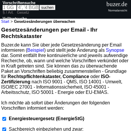
Vorschriftensuche
buzer.de
Normalansicht
§ / Art.
Gesetz
Volltextsuche
Start
>
Gesetzesänderungen überwachen
Gesetzesänderungen per Email - Ihr
Rechtskataster
Buzer.de kann Sie über jede Gesetzesänderung per Email
informieren (
Beispiel
) und stellt jede Änderung als
Synopse
dar. Somit entfällt Ihre kontinuierliche und jeweils aufwendige
Recherche, ob, wann und welche Vorschriften verkündet oder
in Kraft getreten sind. Sie können das zu überwachende
Paket an Vorschriften beliebig zusammenstellen - Grundlage
für
Rechtspflichtenkataster, Compliance
oder
ISO-
Zertifizierung
nach ISO 9001 - QMS, ISO 14001 - Umwelt,
ISO/IEC 27001 - Informationssicherheit, ISO 45001 -
Arbeitsschutz, ISO 50001 - Energie oder EU-EMAS.
Ich möchte ab sofort über Änderungen der folgenden
Vorschriften informiert werden:
Energiesteuergesetz (EnergieStG)
Sachbereich einbeziehen und zwar: