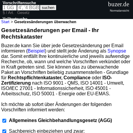
Vorschriftensuche
buzer.de
Normalansicht
§ / Art.
Gesetz
Volltextsuche
Start
>
Gesetzesänderungen überwachen
Gesetzesänderungen per Email - Ihr
Rechtskataster
Buzer.de kann Sie über jede Gesetzesänderung per Email
informieren (
Beispiel
) und stellt jede Änderung als
Synopse
dar. Somit entfällt Ihre kontinuierliche und jeweils aufwendige
Recherche, ob, wann und welche Vorschriften verkündet oder
in Kraft getreten sind. Sie können das zu überwachende
Paket an Vorschriften beliebig zusammenstellen - Grundlage
für
Rechtspflichtenkataster, Compliance
oder
ISO-
Zertifizierung
nach ISO 9001 - QMS, ISO 14001 - Umwelt,
ISO/IEC 27001 - Informationssicherheit, ISO 45001 -
Arbeitsschutz, ISO 50001 - Energie oder EU-EMAS.
Ich möchte ab sofort über Änderungen der folgenden
Vorschriften informiert werden:
Allgemeines Gleichbehandlungsgesetz (AGG)
Sachbereich einbeziehen und zwar: