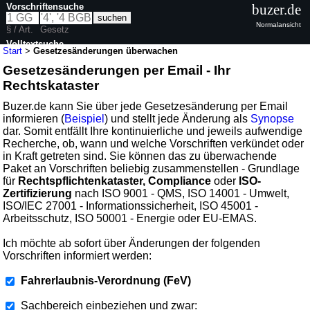
Vorschriftensuche
buzer.de
Normalansicht
§ / Art.
Gesetz
Volltextsuche
Start
>
Gesetzesänderungen überwachen
Gesetzesänderungen per Email - Ihr
Rechtskataster
Buzer.de kann Sie über jede Gesetzesänderung per Email
informieren (
Beispiel
) und stellt jede Änderung als
Synopse
dar. Somit entfällt Ihre kontinuierliche und jeweils aufwendige
Recherche, ob, wann und welche Vorschriften verkündet oder
in Kraft getreten sind. Sie können das zu überwachende
Paket an Vorschriften beliebig zusammenstellen - Grundlage
für
Rechtspflichtenkataster, Compliance
oder
ISO-
Zertifizierung
nach ISO 9001 - QMS, ISO 14001 - Umwelt,
ISO/IEC 27001 - Informationssicherheit, ISO 45001 -
Arbeitsschutz, ISO 50001 - Energie oder EU-EMAS.
Ich möchte ab sofort über Änderungen der folgenden
Vorschriften informiert werden:
Fahrerlaubnis-Verordnung (FeV)
Sachbereich einbeziehen und zwar: