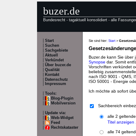
buzer.de
Bundesrecht - tagaktuell konsolidiert - alle Fassunge
Start
Sie sind hier:
Start
>
Gesetzes
Suchen
Gesetzesänderungen
Sachgebiete
Aktuell
Buzer.de kann Sie über 
Verkündet
Synopse
dar. Somit entf
Über buzer.de
Vorschriften verkündet o
Qualität
beliebig zusammenstelle
Kontakt
nach ISO 9001 - QMS, IS
Datenschutz
ISO 50001 - Energie od
Impressum
Ich möchte ab sofort üb
Tools:
Blog-Plugin
Mobilversion
Sachbereich einbez
Update via:
alle 2 geltend
Web-Widget
Titel anzeigen .
Feed
Rechtskataster
alle 74 gelten