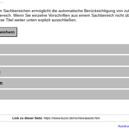
..
n Sachbereichen ermöglicht die automatische Berücksichtigung von zu
ereich. Wenn Sie einzelne Vorschriften aus einem Sachbereich nicht 
e Titel weiter unten explizit ausschließen.
g
en
Link zu dieser Seite
: https://www.buzer.de/rechtskataster.htm
Ausdru