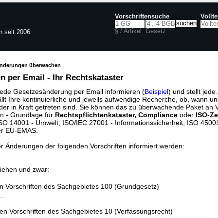
Vorschriftensuche
Vollt
§ / Artikel
Gesetz
n seit 2006
änderungen überwachen
 per Email - Ihr Rechtskataster
jede Gesetzesänderung per Email informieren (
Beispiel
) und stellt jed
ällt Ihre kontinuierliche und jeweils aufwendige Recherche, ob, wann u
der in Kraft getreten sind. Sie können das zu überwachende Paket an V
n - Grundlage für
Rechtspflichtenkataster, Compliance
oder
ISO-Ze
O 14001 - Umwelt, ISO/IEC 27001 - Informationssicherheit, ISO 45001 
er EU-EMAS.
er Änderungen der folgenden Vorschriften informiert werden:
iehen und zwar:
en Vorschriften des Sachgebietes 100 (Grundgesetz)
..
den Vorschriften des Sachgebietes 10 (Verfassungsrecht)