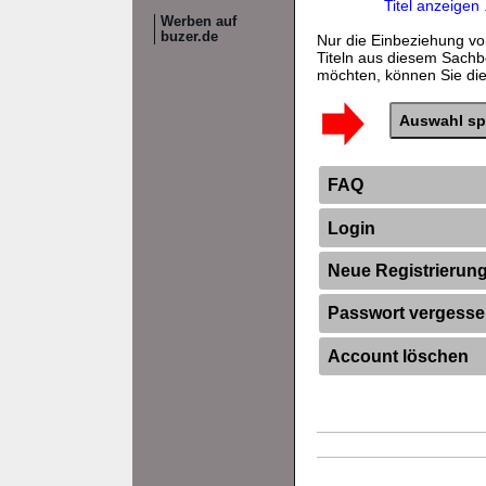
Titel anzeigen .
Werben auf
buzer.de
Nur die Einbeziehung vo
Titeln aus diesem Sachb
möchten, können Sie dies
FAQ
Login
Neue Registrierun
Passwort vergess
Account löschen