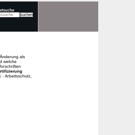
extsuche
e Änderung als
nd welche
orschriften
rtifizierung
- Arbeitsschutz,