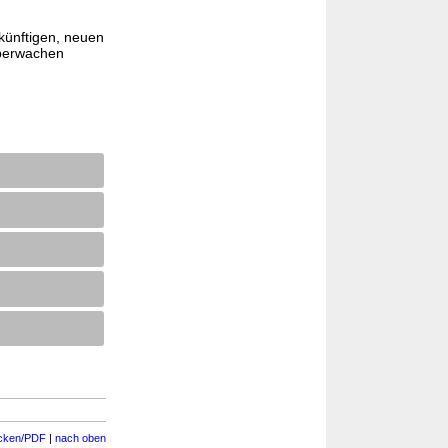
künftigen, neuen
überwachen
cken/PDF
|
nach oben