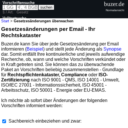
Vorschriftensuche
buzer.de
Normalansicht
§ / Art.
Gesetz
Volltextsuche
Start
>
Gesetzesänderungen überwachen
Gesetzesänderungen per Email - Ihr
Rechtskataster
Buzer.de kann Sie über jede Gesetzesänderung per Email
informieren (
Beispiel
) und stellt jede Änderung als
Synopse
dar. Somit entfällt Ihre kontinuierliche und jeweils aufwendige
Recherche, ob, wann und welche Vorschriften verkündet oder
in Kraft getreten sind. Sie können das zu überwachende
Paket an Vorschriften beliebig zusammenstellen - Grundlage
für
Rechtspflichtenkataster, Compliance
oder
ISO-
Zertifizierung
nach ISO 9001 - QMS, ISO 14001 - Umwelt,
ISO/IEC 27001 - Informationssicherheit, ISO 45001 -
Arbeitsschutz, ISO 50001 - Energie oder EU-EMAS.
Ich möchte ab sofort über Änderungen der folgenden
Vorschriften informiert werden:
Sachbereich einbeziehen und zwar: