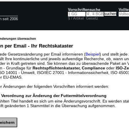
Vorschriftensuche
Vollt
§ / Artikel
Gesetz
n seit 2006
änderungen überwachen
 per Email - Ihr Rechtskataster
jede Gesetzesänderung per Email informieren (
Beispiel
) und stellt jed
ällt Ihre kontinuierliche und jeweils aufwendige Recherche, ob, wann u
der in Kraft getreten sind. Sie können das zu überwachende Paket an V
n - Grundlage für
Rechtspflichtenkataster, Compliance
oder
ISO-Ze
O 14001 - Umwelt, ISO/IEC 27001 - Informationssicherheit, ISO 45001 
er EU-EMAS.
er Änderungen der folgenden Vorschriften informiert werden:
 Verordnung zur Änderung der Futtermittelverordnung
lten Titel handelt es sich um eine Änderungsvorschrift. Es werden sta
rift geänderten 1 Stammtitel in die Überwachung aufgenommen.