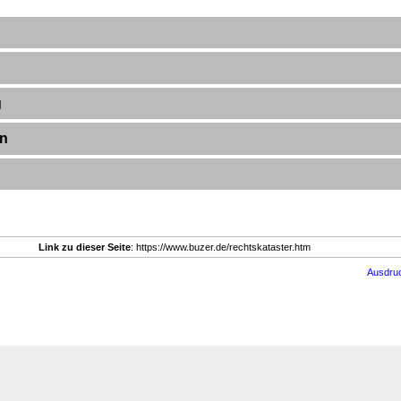
g
en
Link zu dieser Seite
: https://www.buzer.de/rechtskataster.htm
Ausdru