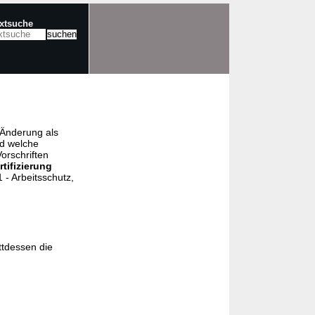
extsuche
e Änderung als
nd welche
orschriften
rtifizierung
- Arbeitsschutz,
ttdessen die