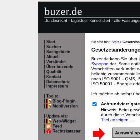
buzer.de
Bundesrecht - tagaktuell konsolidiert - alle Fassunge
Start
Sie sind hier:
Start
>
Gesetzes
Suchen
Gesetzesänderungen
Sachgebiete
Aktuell
Buzer.de kann Sie über 
Verkündet
Synopse
dar. Somit entf
Über buzer.de
Vorschriften verkündet o
Qualität
beliebig zusammenstelle
Kontakt
nach ISO 9001 - QMS, IS
Datenschutz
ISO 50001 - Energie od
Impressum
Ich möchte ab sofort üb
Tools:
Blog-Plugin
Achtundvierzigste
Mobilversion
Hinweis: Beim gewäh
durch diese Vorsch
Update via:
Titel anzeigen ...
Web-Widget
Feed
Rechtskataster