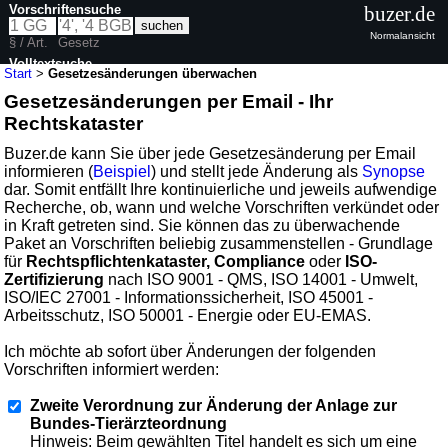
Vorschriftensuche
buzer.de
Normalansicht
§ / Art.
Gesetz
Volltextsuche
Start
>
Gesetzesänderungen überwachen
Gesetzesänderungen per Email - Ihr
Rechtskataster
Buzer.de kann Sie über jede Gesetzesänderung per Email
informieren (
Beispiel
) und stellt jede Änderung als
Synopse
dar. Somit entfällt Ihre kontinuierliche und jeweils aufwendige
Recherche, ob, wann und welche Vorschriften verkündet oder
in Kraft getreten sind. Sie können das zu überwachende
Paket an Vorschriften beliebig zusammenstellen - Grundlage
für
Rechtspflichtenkataster, Compliance
oder
ISO-
Zertifizierung
nach ISO 9001 - QMS, ISO 14001 - Umwelt,
ISO/IEC 27001 - Informationssicherheit, ISO 45001 -
Arbeitsschutz, ISO 50001 - Energie oder EU-EMAS.
Ich möchte ab sofort über Änderungen der folgenden
Vorschriften informiert werden:
Zweite Verordnung zur Änderung der Anlage zur
Bundes-Tierärzteordnung
Hinweis: Beim gewählten Titel handelt es sich um eine