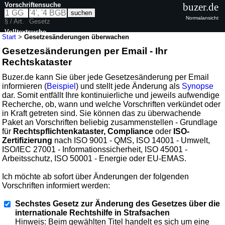
Vorschriftensuche
buzer.de
Normalansicht
§ / Art.
Gesetz
Volltextsuche
Start
>
Gesetzesänderungen überwachen
Gesetzesänderungen per Email - Ihr
Rechtskataster
Buzer.de kann Sie über jede Gesetzesänderung per Email
informieren (
Beispiel
) und stellt jede Änderung als
Synopse
dar. Somit entfällt Ihre kontinuierliche und jeweils aufwendige
Recherche, ob, wann und welche Vorschriften verkündet oder
in Kraft getreten sind. Sie können das zu überwachende
Paket an Vorschriften beliebig zusammenstellen - Grundlage
für
Rechtspflichtenkataster, Compliance
oder
ISO-
Zertifizierung
nach ISO 9001 - QMS, ISO 14001 - Umwelt,
ISO/IEC 27001 - Informationssicherheit, ISO 45001 -
Arbeitsschutz, ISO 50001 - Energie oder EU-EMAS.
Ich möchte ab sofort über Änderungen der folgenden
Vorschriften informiert werden:
Sechstes Gesetz zur Änderung des Gesetzes über die
internationale Rechtshilfe in Strafsachen
Hinweis: Beim gewählten Titel handelt es sich um eine