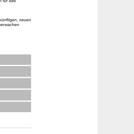
n für das
künftigen, neuen
überwachen