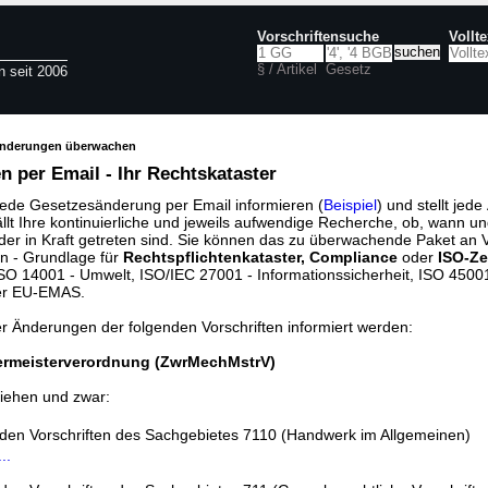
Vorschriftensuche
Vollt
§ / Artikel
Gesetz
n seit 2006
änderungen überwachen
 per Email - Ihr Rechtskataster
jede Gesetzesänderung per Email informieren (
Beispiel
) und stellt jed
ällt Ihre kontinuierliche und jeweils aufwendige Recherche, ob, wann u
der in Kraft getreten sind. Sie können das zu überwachende Paket an V
n - Grundlage für
Rechtspflichtenkataster, Compliance
oder
ISO-Ze
O 14001 - Umwelt, ISO/IEC 27001 - Informationssicherheit, ISO 45001 
er EU-EMAS.
er Änderungen der folgenden Vorschriften informiert werden:
rmeisterverordnung (ZwrMechMstrV)
iehen und zwar:
nden Vorschriften des Sachgebietes 7110 (Handwerk im Allgemeinen)
..