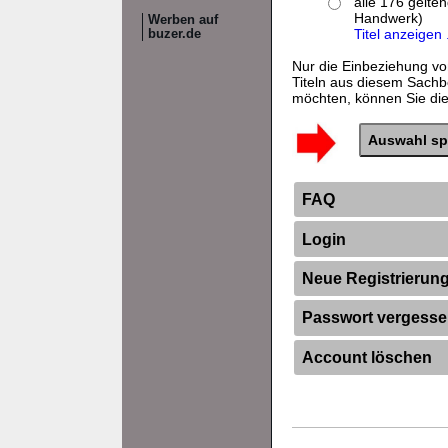
alle 176 gelte
Handwerk)
Werben auf
Titel anzeigen .
buzer.de
Nur die Einbeziehung vo
Titeln aus diesem Sachb
möchten, können Sie dies
FAQ
Login
Neue Registrierun
Passwort vergess
Account löschen