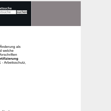
extsuche
e Änderung als
nd welche
orschriften
rtifizierung
- Arbeitsschutz,