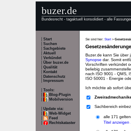
buzer.de
Bundesrecht - tagaktuell konsolidiert - alle Fassunge
Start
Sie sind hier:
Start
>
Gesetzes
Suchen
Gesetzesänderungen
Sachgebiete
Aktuell
Buzer.de kann Sie über 
Verkündet
Synopse
dar. Somit entf
Über buzer.de
Vorschriften verkündet o
Qualität
beliebig zusammenstelle
Kontakt
nach ISO 9001 - QMS, IS
Datenschutz
ISO 50001 - Energie od
Impressum
Ich möchte ab sofort üb
Tools:
Blog-Plugin
Zweiradmechanike
Mobilversion
Sachbereich einbez
Update via:
Web-Widget
alle 171 gelte
Feed
Titel anzeigen .
Rechtskataster