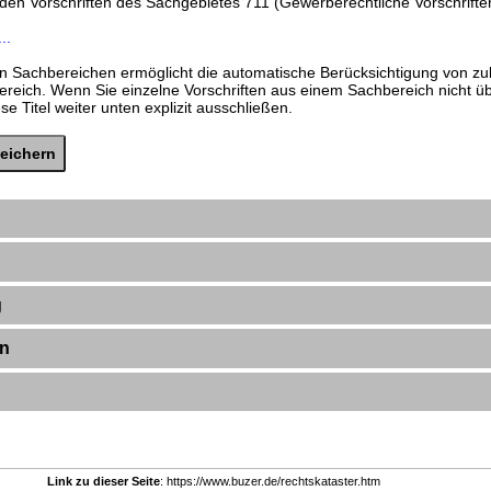
nden Vorschriften des Sachgebietes 711 (Gewerberechtliche Vorschrifte
..
n Sachbereichen ermöglicht die automatische Berücksichtigung von zu
ereich. Wenn Sie einzelne Vorschriften aus einem Sachbereich nicht 
e Titel weiter unten explizit ausschließen.
g
en
Link zu dieser Seite
: https://www.buzer.de/rechtskataster.htm