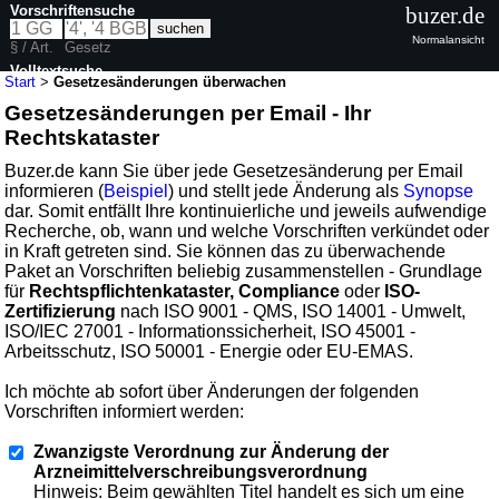
Vorschriftensuche
buzer.de
Normalansicht
§ / Art.
Gesetz
Volltextsuche
Start
>
Gesetzesänderungen überwachen
Gesetzesänderungen per Email - Ihr
Rechtskataster
Buzer.de kann Sie über jede Gesetzesänderung per Email
informieren (
Beispiel
) und stellt jede Änderung als
Synopse
dar. Somit entfällt Ihre kontinuierliche und jeweils aufwendige
Recherche, ob, wann und welche Vorschriften verkündet oder
in Kraft getreten sind. Sie können das zu überwachende
Paket an Vorschriften beliebig zusammenstellen - Grundlage
für
Rechtspflichtenkataster, Compliance
oder
ISO-
Zertifizierung
nach ISO 9001 - QMS, ISO 14001 - Umwelt,
ISO/IEC 27001 - Informationssicherheit, ISO 45001 -
Arbeitsschutz, ISO 50001 - Energie oder EU-EMAS.
Ich möchte ab sofort über Änderungen der folgenden
Vorschriften informiert werden:
Zwanzigste Verordnung zur Änderung der
Arzneimittelverschreibungsverordnung
Hinweis: Beim gewählten Titel handelt es sich um eine