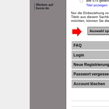
alle 575 gelte
Werben auf
Titel anzeigen .
buzer.de
Nur die Einbeziehung vo
Titeln aus diesem Sachb
möchten, können Sie dies
FAQ
Login
Neue Registrierun
Passwort vergess
Account löschen