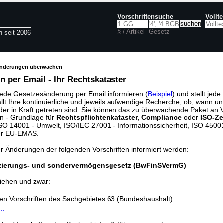
Vorschriftensuche
Vollt
§ / Artikel
Gesetz
n seit 2006
änderungen überwachen
 per Email - Ihr Rechtskataster
jede Gesetzesänderung per Email informieren (
Beispiel
) und stellt jed
ällt Ihre kontinuierliche und jeweils aufwendige Recherche, ob, wann u
der in Kraft getreten sind. Sie können das zu überwachende Paket an V
n - Grundlage für
Rechtspflichtenkataster, Compliance
oder
ISO-Ze
O 14001 - Umwelt, ISO/IEC 27001 - Informationssicherheit, ISO 45001 
er EU-EMAS.
er Änderungen der folgenden Vorschriften informiert werden:
ierungs- und sondervermögensgesetz (BwFinSVermG)
iehen und zwar:
den Vorschriften des Sachgebietes 63 (Bundeshaushalt)
..