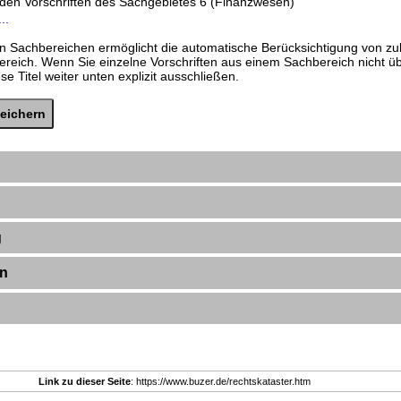
nden Vorschriften des Sachgebietes 6 (Finanzwesen)
..
n Sachbereichen ermöglicht die automatische Berücksichtigung von zu
ereich. Wenn Sie einzelne Vorschriften aus einem Sachbereich nicht 
e Titel weiter unten explizit ausschließen.
g
en
Link zu dieser Seite
: https://www.buzer.de/rechtskataster.htm