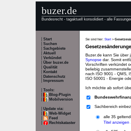
buzer.de
Bundesrecht - tagaktuell konsolidiert - alle Fassunge
Start
Sie sind hier:
Start
>
Gesetzes
Suchen
Gesetzesänderungen
Sachgebiete
Aktuell
Buzer.de kann Sie über 
Verkündet
Synopse
dar. Somit entf
Über buzer.de
Vorschriften verkündet o
Qualität
beliebig zusammenstelle
Kontakt
nach ISO 9001 - QMS, IS
Datenschutz
ISO 50001 - Energie od
Impressum
Ich möchte ab sofort üb
Tools:
Blog-Plugin
Bundeswehrfinanz
Mobilversion
Sachbereich einbez
Update via:
Web-Widget
alle 35 gelten
Feed
Titel anzeigen .
Rechtskataster