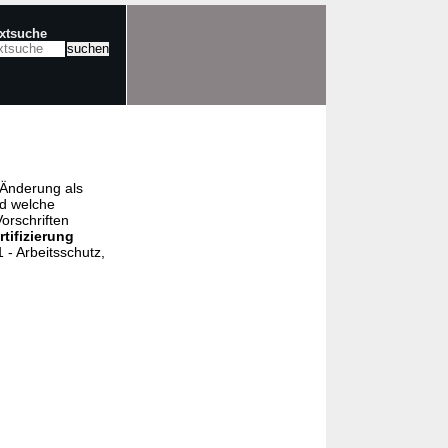
extsuche
e Änderung als
nd welche
orschriften
rtifizierung
- Arbeitsschutz,