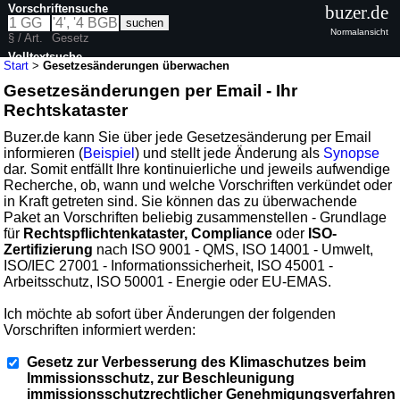
Vorschriftensuche
buzer.de
Normalansicht
§ / Art.
Gesetz
Volltextsuche
Start
>
Gesetzesänderungen überwachen
Gesetzesänderungen per Email - Ihr
Rechtskataster
Buzer.de kann Sie über jede Gesetzesänderung per Email
informieren (
Beispiel
) und stellt jede Änderung als
Synopse
dar. Somit entfällt Ihre kontinuierliche und jeweils aufwendige
Recherche, ob, wann und welche Vorschriften verkündet oder
in Kraft getreten sind. Sie können das zu überwachende
Paket an Vorschriften beliebig zusammenstellen - Grundlage
für
Rechtspflichtenkataster, Compliance
oder
ISO-
Zertifizierung
nach ISO 9001 - QMS, ISO 14001 - Umwelt,
ISO/IEC 27001 - Informationssicherheit, ISO 45001 -
Arbeitsschutz, ISO 50001 - Energie oder EU-EMAS.
Ich möchte ab sofort über Änderungen der folgenden
Vorschriften informiert werden:
Gesetz zur Verbesserung des Klimaschutzes beim
Immissionsschutz, zur Beschleunigung
immissionsschutzrechtlicher Genehmigungsverfahren