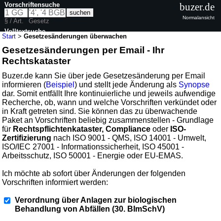
Vorschriftensuche
buzer.de
Normalansicht
§ / Art.
Gesetz
Volltextsuche
Start
>
Gesetzesänderungen überwachen
Gesetzesänderungen per Email - Ihr
Rechtskataster
Buzer.de kann Sie über jede Gesetzesänderung per Email
informieren (
Beispiel
) und stellt jede Änderung als
Synopse
dar. Somit entfällt Ihre kontinuierliche und jeweils aufwendige
Recherche, ob, wann und welche Vorschriften verkündet oder
in Kraft getreten sind. Sie können das zu überwachende
Paket an Vorschriften beliebig zusammenstellen - Grundlage
für
Rechtspflichtenkataster, Compliance
oder
ISO-
Zertifizierung
nach ISO 9001 - QMS, ISO 14001 - Umwelt,
ISO/IEC 27001 - Informationssicherheit, ISO 45001 -
Arbeitsschutz, ISO 50001 - Energie oder EU-EMAS.
Ich möchte ab sofort über Änderungen der folgenden
Vorschriften informiert werden:
Verordnung über Anlagen zur biologischen
Behandlung von Abfällen (30. BImSchV)