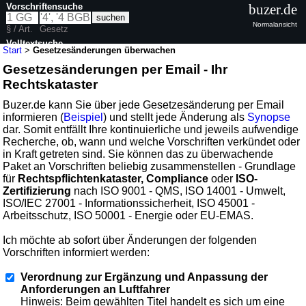
Vorschriftensuche
buzer.de
Normalansicht
§ / Art.
Gesetz
Volltextsuche
Start
>
Gesetzesänderungen überwachen
Gesetzesänderungen per Email - Ihr
Rechtskataster
Buzer.de kann Sie über jede Gesetzesänderung per Email
informieren (
Beispiel
) und stellt jede Änderung als
Synopse
dar. Somit entfällt Ihre kontinuierliche und jeweils aufwendige
Recherche, ob, wann und welche Vorschriften verkündet oder
in Kraft getreten sind. Sie können das zu überwachende
Paket an Vorschriften beliebig zusammenstellen - Grundlage
für
Rechtspflichtenkataster, Compliance
oder
ISO-
Zertifizierung
nach ISO 9001 - QMS, ISO 14001 - Umwelt,
ISO/IEC 27001 - Informationssicherheit, ISO 45001 -
Arbeitsschutz, ISO 50001 - Energie oder EU-EMAS.
Ich möchte ab sofort über Änderungen der folgenden
Vorschriften informiert werden:
Verordnung zur Ergänzung und Anpassung der
Anforderungen an Luftfahrer
Hinweis: Beim gewählten Titel handelt es sich um eine